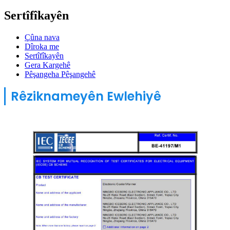
Sertîfîkayên
Çûna nava
Dîroka me
Sertîfîkayên
Gera Kargehê
Pêşangeha Pêşangehê
Rêziknameyên Ewlehiyê