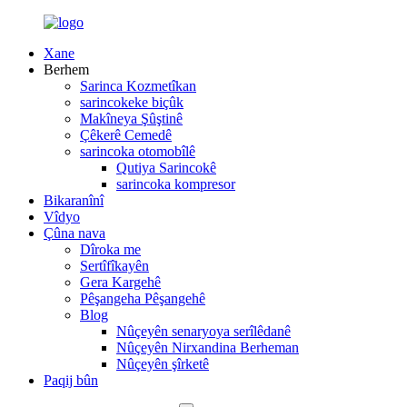
Xane
Berhem
Sarinca Kozmetîkan
sarincokeke biçûk
Makîneya Şûştinê
Çêkerê Cemedê
sarincoka otomobîlê
Qutiya Sarincokê
sarincoka kompresor
Bikaranînî
Vîdyo
Çûna nava
Dîroka me
Sertîfîkayên
Gera Kargehê
Pêşangeha Pêşangehê
Blog
Nûçeyên senaryoya serîlêdanê
Nûçeyên Nirxandina Berheman
Nûçeyên şîrketê
Paqij bûn