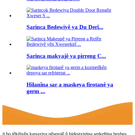
Sarinca Bedewiyê ya Du Derî...
Sarinca makyajê ya pirreng C...
Hilanîna sar a maskeya firotanê ya
germ ...
ji bo têkiliyên karsaziya pêşerojê û bidestxistina serkeftina hevbeş,