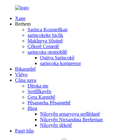
Xane
Berhem
Sarinca Kozmetîkan
sarincokeke biçûk
Makîneya Şûştinê
Çêkerê Cemedê
sarincoka otomobîlê
Qutiya Sarincokê
sarincoka kompresor
Bikaranînî
Vîdyo
Çûna nava
Dîroka me
Sertîfîkayên
Gera Kargehê
Pêşangeha Pêşangehê
Blog
Nûçeyên senaryoya serîlêdanê
Nûçeyên Nirxandina Berheman
Nûçeyên şîrketê
Paqij bûn