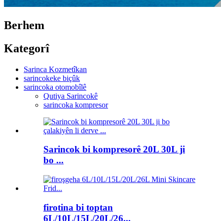
Berhem
Kategorî
Sarinca Kozmetîkan
sarincokeke biçûk
sarincoka otomobîlê
Qutiya Sarincokê
sarincoka kompresor
Sarincok bi kompresorê 20L 30L ji
bo ...
firotina bi toptan
6L/10L/15L/20L/26...