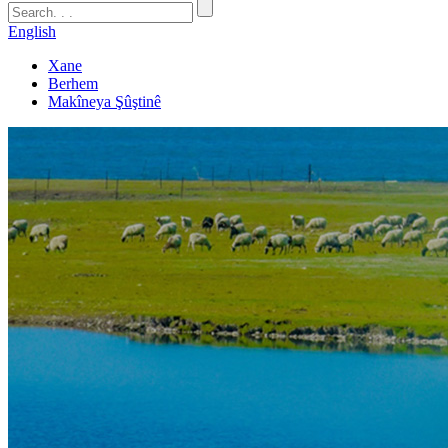
English
Xane
Berhem
Makîneya Şûştinê