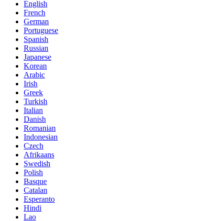
English
French
German
Portuguese
Spanish
Russian
Japanese
Korean
Arabic
Irish
Greek
Turkish
Italian
Danish
Romanian
Indonesian
Czech
Afrikaans
Swedish
Polish
Basque
Catalan
Esperanto
Hindi
Lao