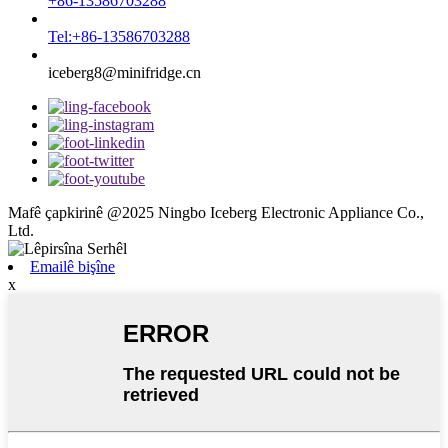
+86-13586703288
Tel:+86-13586703288
iceberg8@minifridge.cn
Mafê çapkirinê @2025 Ningbo Iceberg Electronic Appliance Co.,
Ltd.
Emailê bişîne
x