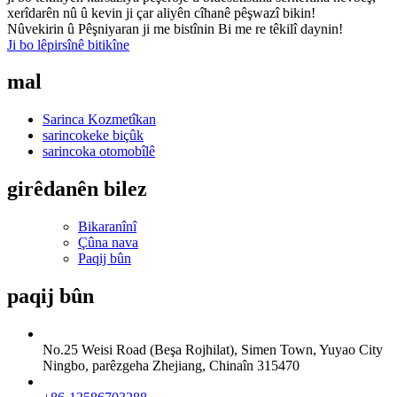
xerîdarên nû û kevin ji çar aliyên cîhanê pêşwazî bikin!
Nûvekirin û Pêşniyaran ji me bistînin Bi me re têkilî daynin!
Ji bo lêpirsînê bitikîne
mal
Sarinca Kozmetîkan
sarincokeke biçûk
sarincoka otomobîlê
girêdanên bilez
Bikaranînî
Çûna nava
Paqij bûn
paqij bûn
No.25 Weisi Road (Beşa Rojhilat), Simen Town, Yuyao City
Ningbo, parêzgeha Zhejiang, Chinaîn 315470