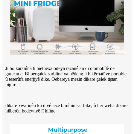
Ji bo karanîna li metbexa odeya razanê an di otomobîlê de
guncan e, Bi pergalek sarbûnê ya bêdeng û bikêrhatî ve portable
û teserûfa enerjiyê dike, Qebareya mezin dikare gelek tiştan
bigire
dikare xwarinên ku divê teze bimînin sar bike, û her weha dikare
hilberên bedewiyê jî hilîne