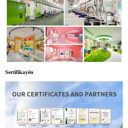
Sertîfîkayên