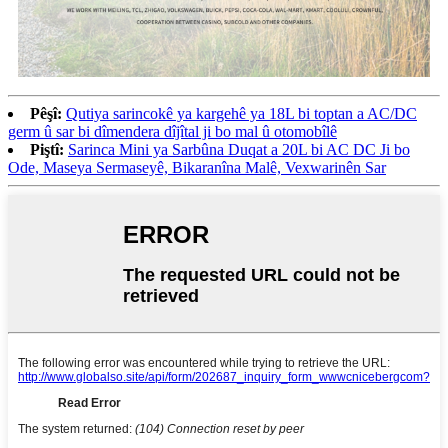
Pêşî:
Qutiya sarincokê ya kargehê ya 18L bi toptan a AC/DC
germ û sar bi dîmendera dîjîtal ji bo mal û otomobîlê
Piştî:
Sarinca Mini ya Sarbûna Duqat a 20L bi AC DC Ji bo
Ode, Maseya Sermaseyê, Bikaranîna Malê, Vexwarinên Sar