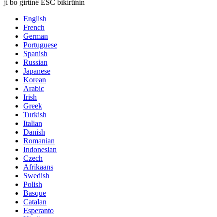
ji bo girtinê ESC bikirtînin
English
French
German
Portuguese
Spanish
Russian
Japanese
Korean
Arabic
Irish
Greek
Turkish
Italian
Danish
Romanian
Indonesian
Czech
Afrikaans
Swedish
Polish
Basque
Catalan
Esperanto