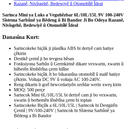
Sarinca Mini ya Luks a Veguhêzbar 6L/10L/15L 9V 100-240V
Sîstema Sarbûnê ya Bêdeng û Bi Bandor Ji Bo Odeya Razanê,
Nivîsgehê, Bedewiyê û Otomobîlê Îdeal
Danasîna Kurt:
Sarincokeke biçûk ji plastîka ABS bi deriyê cam hatiye
çêkirin
Destikê çermî ji bo tevgera hêsan
Fonksiyona Sarbûn û Germkirinê dikare vexwarin, xwarin û
hilberên lênihêrîna çerm hilîne
Sarincokeke biçûk Ji bo bikaranîna otomobîl û malê hatiye
çêkirin. Voltaja DC 9V û voltaja AC 100-240V.
Reng dikarin li gorî hewcedariyên xerîdar werin xweş kirin
MOQ: 500 perçe
Sarincok Mini 6L/10L/15L bi deriyê cam ji bo vexwarin,
xwarin û berhemên lênêrîna çerm bi toptan
Sarincokeke Biçûk a 6L/10L/15L | Sarincok bi Destgirên
Çermî | 9V/100-240V | Sarincok bi Sîstema Sarbûnê ya
Bêdeng a Bi Bandor