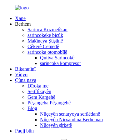
Xane
Berhem
Sarinca Kozmetîkan
sarincokeke biçûk
Makîneya Şûştinê
Çêkerê Cemedê
sarincoka otomobîlê
Qutiya Sarincokê
sarincoka kompresor
Bikaranînî
Vîdyo
Çûna nava
Dîroka me
Sertîfîkayên
Gera Kargehê
Pêşangeha Pêşangehê
Blog
Nûçeyên senaryoya serîlêdanê
Nûçeyên Nirxandina Berheman
Nûçeyên şîrketê
Paqij bûn