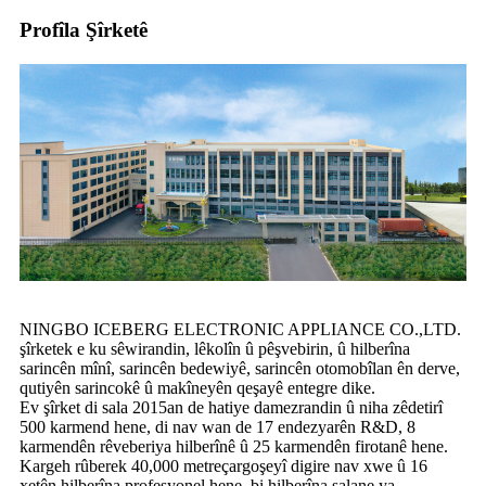
Profîla Şîrketê
NINGBO ICEBERG ELECTRONIC APPLIANCE CO.,LTD.
şîrketek e ku sêwirandin, lêkolîn û pêşvebirin, û hilberîna
sarincên mînî, sarincên bedewiyê, sarincên otomobîlan ên derve,
qutiyên sarincokê û makîneyên qeşayê entegre dike.
Ev şîrket di sala 2015an de hatiye damezrandin û niha zêdetirî
500 karmend hene, di nav wan de 17 endezyarên R&D, 8
karmendên rêveberiya hilberînê û 25 karmendên firotanê hene.
Kargeh rûberek 40,000 metreçargoşeyî digire nav xwe û 16
xetên hilberîna profesyonel hene, bi hilberîna salane ya