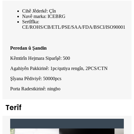
Cihê Jêderkê: Çîn
Navê marka: ICEBRG
Sertîfîka:
CE/ROHS/CB/ETL/PSE/SAA/FDA/BSCI/ISO90001
Peredan û Şandin
Kêmtirîn Hejmara Siparîşê: 500
Agahiyên Pakkirinê: 1pc/qutiya rengîn, 2PCS/CTN
Şîyana Pêdiviyê: 50000pcs
Porta Radestkirinê: ningbo
Terîf