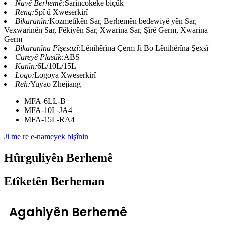
Navê Berhemê:
Sarincokeke biçûk
Reng:
Spî û Xweserkirî
Bikaranîn:
Kozmetîkên Sar, Berhemên bedewiyê yên Sar,
Vexwarinên Sar, Fêkiyên Sar, Xwarina Sar, Şîrê Germ, Xwarina
Germ
Bikaranîna Pîşesazî:
Lênihêrîna Çerm Ji Bo Lênihêrîna Şexsî
Cureyê Plastîk:
ABS
Kanîn:
6L/10L/15L
Logo:
Logoya Xweserkirî
Reh:
Yuyao Zhejiang
MFA-6LL-B
MFA-10L-JA4
MFA-15L-RA4
Ji me re e-nameyek bişînin
Hûrguliyên Berhemê
Etîketên Berheman
Agahiyên Berhemê