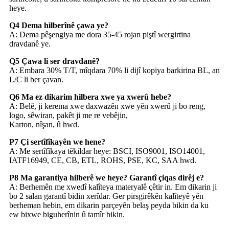
heye.
Q4 Dema hilberînê çawa ye?
A: Dema pêşengiya me dora 35-45 rojan piştî wergirtina
dravdanê ye.
Q5 Çawa li ser dravdanê?
A: Embara 30% T/T, mîqdara 70% li dijî kopiya barkirina BL, an
L/C li ber çavan.
Q6 Ma ez dikarim hilbera xwe ya xwerû hebe?
A: Belê, ji kerema xwe daxwazên xwe yên xwerû ji bo reng,
logo, sêwiran, pakêt ji me re vebêjin,
Karton, nîşan, û hwd.
P7 Çi sertîfîkayên we hene?
A: Me sertîfîkaya têkildar heye: BSCI, ISO9001, ISO14001,
IATF16949, CE, CB, ETL, ROHS, PSE, KC, SAA hwd.
P8 Ma garantiya hilberê we heye? Garantî çiqas dirêj e?
A: Berhemên me xwedî kalîteya materyalê çêtir in. Em dikarin ji
bo 2 salan garantî bidin xerîdar. Ger pirsgirêkên kalîteyê yên
berheman hebin, em dikarin parçeyên belaş peyda bikin da ku
ew bixwe biguherînin û tamîr bikin.