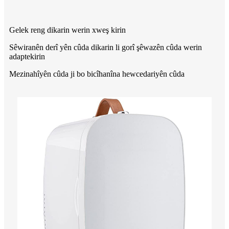
Gelek reng dikarin werin xweş kirin
Sêwiranên derî yên cûda dikarin li gorî şêwazên cûda werin
adaptekirin
Mezinahîyên cûda ji bo bicîhanîna hewcedariyên cûda