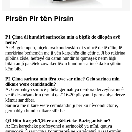
Pirsên Pir tên Pirsîn
P1 Çima di hundirê sarincoka min a biçûk de dilopên avê
hene?
A: Bi gelemperî, piçek ava kondenskirî di sarincê de tê dîtin, lê
morkirina berhemên me ji yên kargehên din çêtir e. Ji bo rakirina
şilbûna zêde, hefteyê du caran hundir bi qumaşek nerm hişk
bikin an jî pakêtek zuwaker têxin hundurê sarincê da ku şilbûn
kêm bibe.
P2 Çima sarinca min têra xwe sar nîne? Gelo sarinca min
dikare were cemidandin?
A: Germahiya sarincê ji hêla germahiya derdora derveyî sarincê
ve tê destnîşankirin (ew bi qasî 16-20 pileyan ji germahiya derve
kêmtir sar dibe).
Sarinca me nikare were cemidandin ji ber ku nîvconductor e,
germahiya hundir nikare sifir be.
Q3 Hûn Kargeh/Çêker an Şîrketeke Bazirganiyê ne?
A: Em kargeheke profesyonel a sarincokê ya mînî, qutiya
sarincokê, û sarincoka kompresorê ne ku zêdetirî 10 sal ezmûn