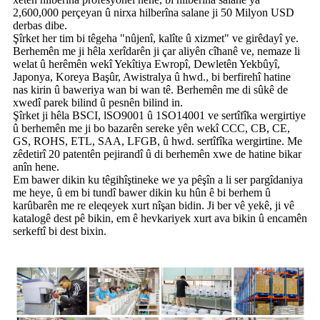
2,600,000 perçeyan û nirxa hilberîna salane ji 50 Milyon USD
derbas dibe.
Şîrket her tim bi têgeha "nûjenî, kalîte û xizmet" ve girêdayî ye.
Berhemên me ji hêla xerîdarên ji çar aliyên cîhanê ve, nemaze li
welat û herêmên wekî Yekîtiya Ewropî, Dewletên Yekbûyî,
Japonya, Koreya Başûr, Awistralya û hwd., bi berfirehî hatine
nas kirin û baweriya wan bi wan tê. Berhemên me di sûkê de
xwedî parek bilind û pesnên bilind in.
Şîrket ji hêla BSCI, lSO9001 û 1SO14001 ve sertîfîka wergirtiye
û berhemên me ji bo bazarên sereke yên wekî CCC, CB, CE,
GS, ROHS, ETL, SAA, LFGB, û hwd. sertîfîka wergirtine. Me
zêdetirî 20 patentên pejirandî û di berhemên xwe de hatine bikar
anîn hene.
Em bawer dikin ku têgihîştineke we ya pêşîn a li ser pargîdaniya
me heye, û em bi tundî bawer dikin ku hûn ê bi berhem û
karûbarên me re eleqeyek xurt nîşan bidin. Ji ber vê yekê, ji vê
katalogê dest pê bikin, em ê hevkariyek xurt ava bikin û encamên
serkeftî bi dest bixin.