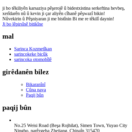
ji bo têkiliyên karsaziya pêşerojê û bidestxistina serkeftina hevbeş,
xerîdarên nû û kevin ji çar aliyên cîhanê pêşwazî bikin!
Nûvekirin û Pêşniyaran ji me bistînin Bi me re têkilî daynin!
Ji bo lêpirsînê bitikîne
mal
Sarinca Kozmetîkan
sarincokeke biçûk
sarincoka otomobîlê
girêdanên bilez
Bikaranînî
Çûna nava
Paqij bûn
paqij bûn
No.25 Weisi Road (Beşa Rojhilat), Simen Town, Yuyao City
Ningbo, parêzgeha Zhejiang, Chinaîn 315470