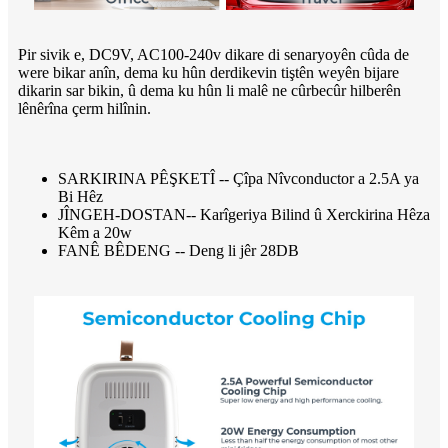
Pir sivik e, DC9V, AC100-240v dikare di senaryoyên cûda de
were bikar anîn, dema ku hûn derdikevin tiştên weyên bijare
dikarin sar bikin, û dema ku hûn li malê ne cûrbecûr hilberên
lênêrîna çerm hilînin.
SARKIRINA PÊŞKETÎ -- Çîpa Nîvconductor a 2.5A ya
Bi Hêz
JÎNGEH-DOSTAN-- Karîgeriya Bilind û Xerckirina Hêza
Kêm a 20w
FANÊ BÊDENG -- Deng li jêr 28DB