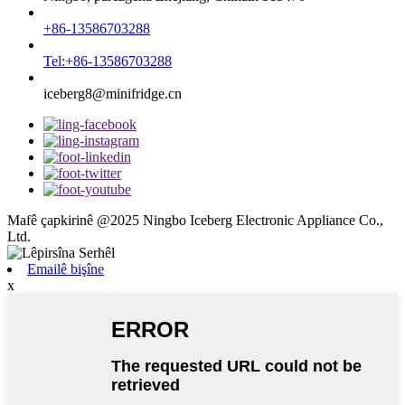
+86-13586703288
Tel:+86-13586703288
iceberg8@minifridge.cn
Mafê çapkirinê @2025 Ningbo Iceberg Electronic Appliance Co.,
Ltd.
Emailê bişîne
x