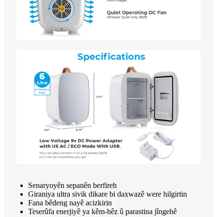
Senaryoyên sepanên berfireh
Giraniya ultra sivik dikare bi daxwazê ​​​​were hilgirtin
Fana bêdeng nayê acizkirin
Teserûfa enerjiyê ya kêm-hêz û parastina jîngehê