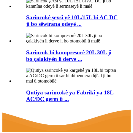
Sarincokê şexsî yê 10L/15L bi AC DC
ji bo sêwirana odeyê ...
Sarincok bi kompresorê 20L 30L ji
bo çalakiyên li derve ...
Qutiya sarincokê ya Fabrîkî ya 18L
AC/DC germ û ...