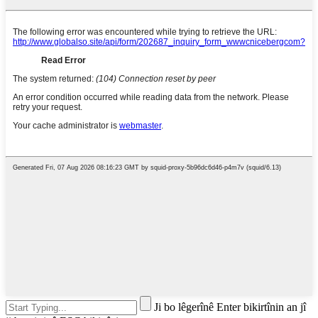
Ji bo lêgerînê Enter bikirtînin an jî