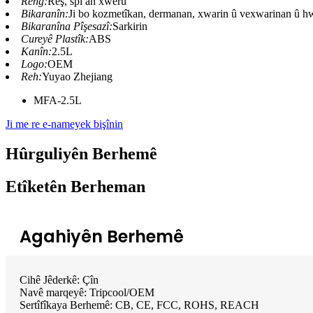
Reng:
Reş, spî an xwerû
Bikaranîn:
Ji bo kozmetîkan, dermanan, xwarin û vexwarinan û h
Bikaranîna Pîşesazî:
Sarkirin
Cureyê Plastîk:
ABS
Kanîn:
2.5L
Logo:
OEM
Reh:
Yuyao Zhejiang
MFA-2.5L
Ji me re e-nameyek bişînin
Hûrguliyên Berhemê
Etîketên Berheman
Agahiyên Berhemê
Cihê Jêderkê: Çîn
Navê marqeyê: Tripcool/OEM
Sertîfîkaya Berhemê: CB, CE, FCC, ROHS, REACH