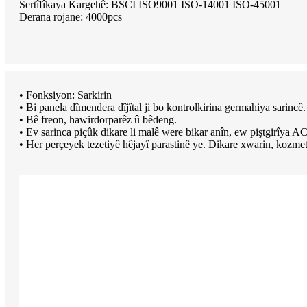
Sertîfîkaya Kargehê: BSCI ISO9001 ISO-14001 ISO-45001
Derana rojane: 4000pcs
• Fonksiyon: Sarkirin
• Bi panela dîmendera dîjîtal ji bo kontrolkirina germahiya sarincê
• Bê freon, hawirdorparêz û bêdeng.
• Ev sarinca piçûk dikare li malê were bikar anîn, ew piştgirîya 
• Her perçeyek tezetiyê hêjayî parastinê ye. Dikare xwarin, kozme