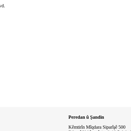
wd.
Peredan û Şandin
Kêmtirîn Mîqdara Siparîşê 500