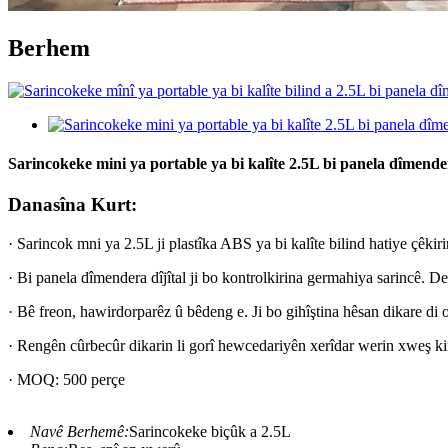
Berhem
Sarincokeke mini ya portable ya bi kalîte 2.5L bi panela dîmendera
Danasîna Kurt:
· Sarincok mni ya 2.5L ji plastîka ABS ya bi kalîte bilind hatiye çêkiri
· Bi panela dîmendera dîjîtal ji bo kontrolkirina germahiya sarincê. D
· Bê freon, hawirdorparêz û bêdeng e. Ji bo gihîştina hêsan dikare d
· Rengên cûrbecûr dikarin li gorî hewcedariyên xerîdar werin xweş ki
· MOQ: 500 perçe
Navê Berhemê:
Sarincokeke biçûk a 2.5L