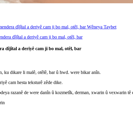
 dîjîtal a deriyê cam ji bo mal, otêl, bar
n, ku dikare li malê, otêlê, bar û hwd. were bikar anîn.
eriyê cam hesta teksturê zêde dike.
i odeya razanê de were danîn û kozmetîk, derman, xwarin û vexwarin tê 
rin