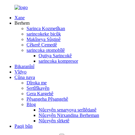
Xane
Berhem
Sarinca Kozmetîkan
sarincokeke biçûk
Makîneya Şûştinê
Çêkerê Cemedê
sarincoka otomobîlê
Qutiya Sarincokê
sarincoka kompresor
Bikaranînî
Vîdyo
Çûna nava
Dîroka me
Sertîfîkayên
Gera Kargehê
Pêşangeha Pêşangehê
Blog
Nûçeyên senaryoya serîlêdanê
Nûçeyên Nirxandina Berheman
Nûçeyên şîrketê
Paqij bûn