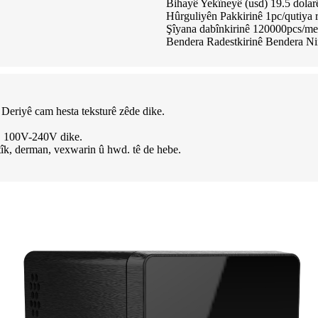
Bihayê Yekîneyê (usd) 19.5 dolar
Hûrguliyên Pakkirinê 1pc/qutiya r
Şîyana dabînkirinê 120000pcs/m
Bendera Radestkirinê Bendera Ni
. Deriyê cam hesta teksturê zêde dike.
AC 100V-240V dike.
tîk, derman, vexwarin û hwd. tê de hebe.