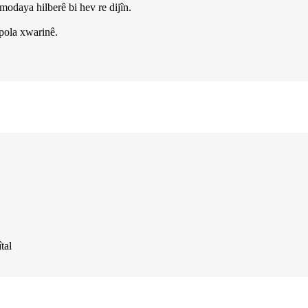
modaya hilberê bi hev re dijîn.
 pola xwarinê.
tal