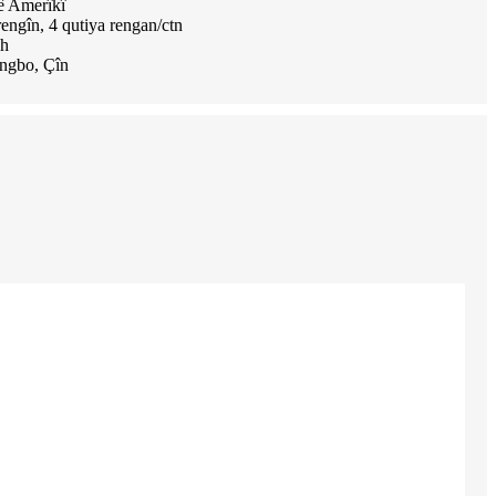
ê Amerîkî
engîn, 4 qutiya rengan/ctn
eh
ngbo, Çîn