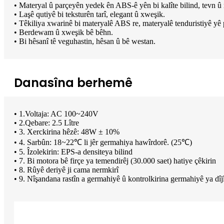
• Materyal û parçeyên yedek ên ABS-ê yên bi kalîte bilind, tevn û 
• Laşê qutiyê bi teksturên tarî, elegant û xweşik.
• Têkiliya xwarinê bi materyalê ABS re, materyalê tenduristiyê yê
• Berdewam û xweşik bê bêhn.
• Bi hêsanî tê veguhastin, hêsan û bê westan.
Danasîna berhemê
• 1.Voltaja: AC 100~240V
• 2.Qebare: 2.5 Lître
• 3. Xerckirina hêzê: 48W ± 10%
• 4. Sarbûn: 18~22℃ li jêr germahiya hawîrdorê. (25℃)
• 5. Îzolekirin: EPS-a densiteya bilind
• 7. Bi motora bê firçe ya temendirêj (30.000 saet) hatiye çêkirin
• 8. Rûyê deriyê ji cama nermkirî
• 9. Nîşandana rastîn a germahiyê û kontrolkirina germahiyê ya dîjî